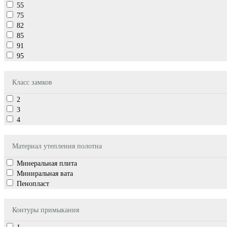
55
75
82
85
91
95
Класс замков
2
3
4
Материал утепления полотна
Минеральная плита
Миниральная вата
Пенопласт
Контуры примыкания