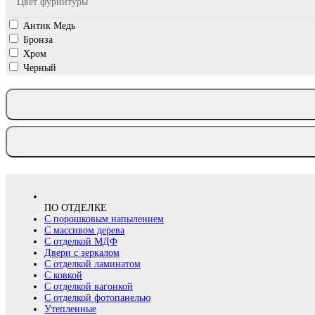
Цвет фурнитуры
Антик Медь
Бронза
Хром
Черный
ПО ОТДЕЛКЕ
С порошковым напылением
С массивом дерева
С отделкой МДФ
Двери с зеркалом
С отделкой ламинатом
С ковкой
С отделкой вагонкой
С отделкой фотопанелью
Утепленные