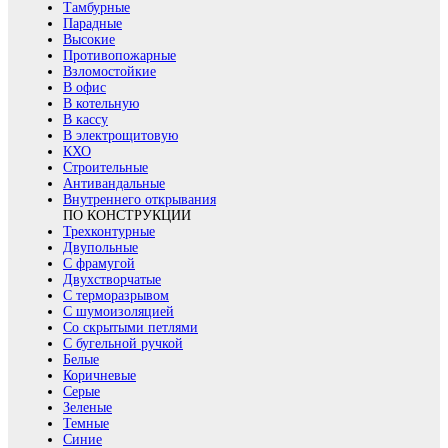
Тамбурные
Парадные
Высокие
Противопожарные
Взломостойкие
В офис
В котельную
В кассу
В электрощитовую
КХО
Строительные
Антивандальные
Внутреннего открывания
ПО КОНСТРУКЦИИ
Трехконтурные
Двупольные
С фрамугой
Двухстворчатые
С терморазрывом
С шумоизоляцией
Со скрытыми петлями
С бугельной ручкой
Белые
Коричневые
Серые
Зеленые
Темные
Синие