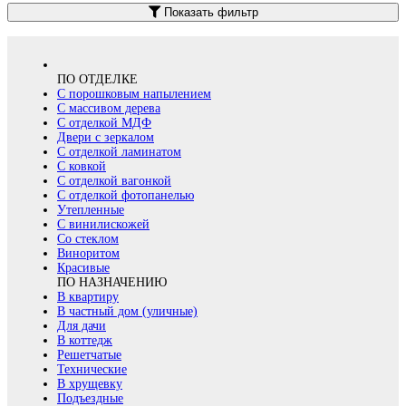
Показать фильтр
ПО ОТДЕЛКЕ
С порошковым напылением
С массивом дерева
С отделкой МДФ
Двери с зеркалом
С отделкой ламинатом
С ковкой
С отделкой вагонкой
С отделкой фотопанелью
Утепленные
С винилискожей
Со стеклом
Виноритом
Красивые
ПО НАЗНАЧЕНИЮ
В квартиру
В частный дом (уличные)
Для дачи
В коттедж
Решетчатые
Технические
В хрущевку
Подъездные