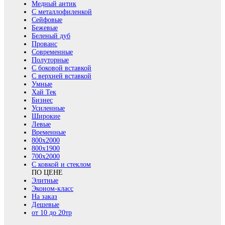
Медный антик
С металлофиленкой
Сейфовые
Бежевые
Беленый дуб
Прованс
Современные
Полуторные
С боковой вставкой
С верхней вставкой
Умные
Хай Тек
Бизнес
Усиленные
Широкие
Левые
Временные
800х2000
800x1900
700x2000
С ковкой и стеклом
ПО ЦЕНЕ
Элитные
Эконом-класс
На заказ
Дешевые
от 10 до 20тр