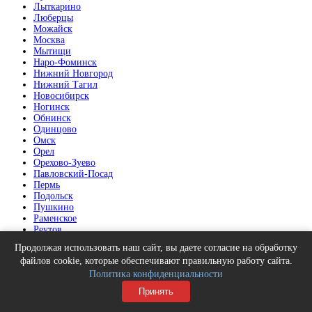
Лыткарино
Люберцы
Можайск
Москва
Мытищи
Наро-Фоминск
Нижний Новгород
Нижний Тагил
Новосибирск
Ногинск
Обнинск
Одинцово
Омск
Орел
Орехово-Зуево
Павловский-Посад
Пермь
Подольск
Пушкино
Раменское
Реутов
Ростов-на-Дону
Продолжая использовать наш сайт, вы даете согласие на обработку
Рязань
файлов cookie, которые обеспечивают правильную работу сайта.
Санкт-Петербург
Сергиев-Посад
Политика конфиденциальности
Серпухов
Принять
Солнечногорск
Ступино