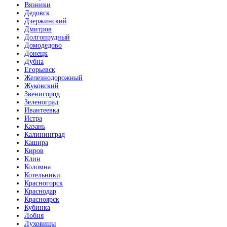
Вязники
Дедовск
Дзержинский
Дмитров
Долгопрудный
Домодедово
Донецк
Дубна
Егорьевск
Железнодорожный
Жуковский
Звенигород
Зеленоград
Ивантеевка
Истра
Казань
Калининград
Кашира
Киров
Клин
Коломна
Котельники
Красногорск
Краснодар
Красноярск
Кубинка
Лобня
Луховицы